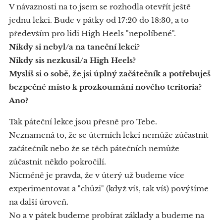
V návaznosti na to jsem se rozhodla otevřít ještě
jednu lekci. Bude v pátky od 17:20 do 18:30, a to
především pro lidi High Heels "nepolíbené".
Nikdy si nebyl/a na taneční lekci?
Nikdy sis nezkusil/a High Heels?
Myslíš si o sobě, že jsi úplný začátečník a potřebuješ
bezpečné místo k prozkoumání nového teritoria?
Ano?
Tak páteční lekce jsou přesně pro Tebe.
Neznamená to, že se úterních lekcí nemůže zúčastnit
začátečník nebo že se těch pátečních nemůže
zúčastnit někdo pokročilí.
Nicméně je pravda, že v úterý už budeme více
experimentovat a "chůzi" (když víš, tak víš) povýšíme
na další úroveň.
No a v pátek budeme probírat základy a budeme na