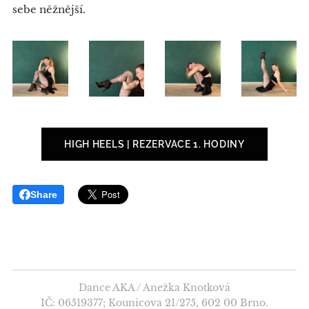
sebe něžnější.
HIGH HEELS | REZERVACE 1. HODINY
Share
Dance AKA / Anežka Knotková
IČ: 06519377; Kounicova 21/275, 602 00 Brno.