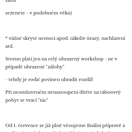
sami
seženete - v podobném věku)
* vážné skryté nemoci apod. nikoliv úrazy, nachlazení
atd.
Storno platí jen na celý uhrazený workshop - ne v
případě uhrazené "zálohy"
- tehdy je rodič povinen uhradit rozdíl!
Při neomluveném nenastoupení dítěte na táborový
pobyt se vrací "nic"
Od 1. července se již plně věnujeme finální přípravě a