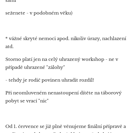
sami
seženete - v podobném věku)
* vážné skryté nemoci apod. nikoliv úrazy, nachlazení
atd.
Storno platí jen na celý uhrazený workshop - ne v
případě uhrazené "zálohy"
- tehdy je rodič povinen uhradit rozdíl!
Při neomluveném nenastoupení dítěte na táborový
pobyt se vrací "nic"
Od 1. července se již plně věnujeme finální přípravě a